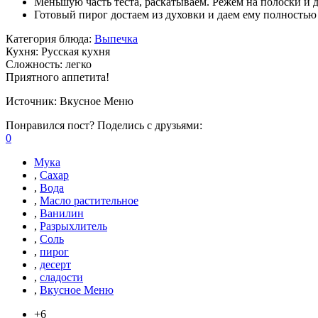
Меньшую часть теста, раскатываем. Режем на полоски и д
Готовый пирог достаем из духовки и даем ему полностью
Категория блюда:
Выпечка
Кухня:
Русская кухня
Сложность:
легко
Приятного аппетита!
Источник:
Вкусное Меню
Понравился пост? Поделись с друзьями:
0
Мука
,
Сахар
,
Вода
,
Масло растительное
,
Ванилин
,
Разрыхлитель
,
Соль
,
пирог
,
десерт
,
сладости
,
Вкусное Меню
+6