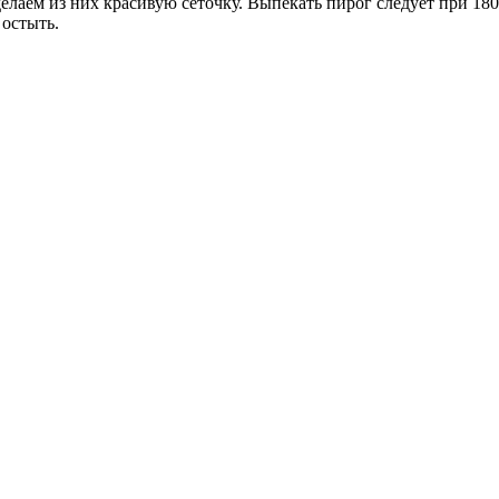
елаем из них красивую сеточку. Выпекать пирог следует при 180
 остыть.