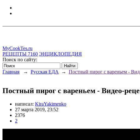
MyCookTes.ru
РЕЦЕПТЫ
7160
ЭНЦИКЛОПЕДИЯ
Поиск по сайту:
Главная
→
Русская ЕДА
→
Постный пирог с вареньем - Вид
Постный пирог с вареньем - Видео-рец
написал:
KiraYakimenko
27 марта 2019, 23:52
2376
2