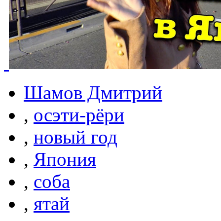
Шамов Дмитрий
,
осэти-рёри
,
новый год
,
Япония
,
соба
,
ятай