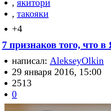
,
якитори
,
такояки
+4
7 признаков того, что в
написал:
AlekseyOlkin
29 января 2016, 15:00
2513
0