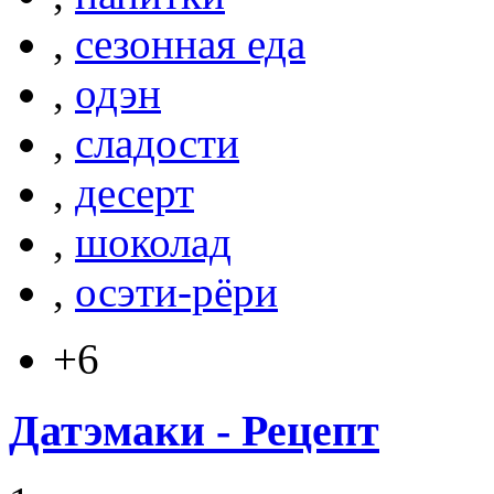
,
сезонная еда
,
одэн
,
сладости
,
десерт
,
шоколад
,
осэти-рёри
+6
Датэмаки - Рецепт