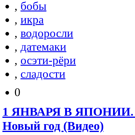
,
бобы
,
икра
,
водоросли
,
датемаки
,
осэти-рёри
,
сладости
0
1 ЯНВАРЯ В ЯПОНИИ. 
Новый год (Видео)