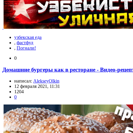
узбекская еда
,
фастфуд
,
Погнали!
0
Домашние бургеры как в ресторане - Видео-рецеп
написал:
AlekseyOlkin
12 февраля 2021, 11:31
1204
0