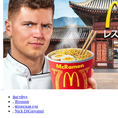
фастфуд
,
Япония
,
японская еда
,
Nick DiGiovanni