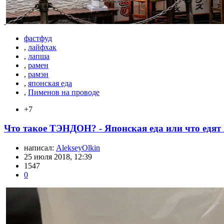
фастфуд
,
лайфхак
,
лапша
,
рамен
,
рамэн
,
японская еда
,
Пименов на проводе
+7
Что такое ТЭНДОН? - Японская еда или что едят
написал:
AlekseyOlkin
25 июля 2018, 12:39
1547
0