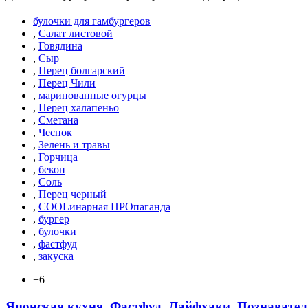
булочки для гамбургеров
,
Салат листовой
,
Говядина
,
Сыр
,
Перец болгарский
,
Перец Чили
,
маринованные огурцы
,
Перец халапеньо
,
Сметана
,
Чеснок
,
Зелень и травы
,
Горчица
,
бекон
,
Соль
,
Перец черный
,
COOLинарная ПРОпаганда
,
бургер
,
булочки
,
фастфуд
,
закуска
+6
Японская кухня. Фастфуд. Лайфхаки. Познавател