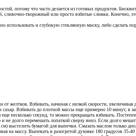
стой, потому что часто делается из готовых продуктов. Бискви
ой, сливочно-творожный или просто взбитые сливки. Конечно, эт
о использовать и глубокую стеклянную миску, либо сделать по
ки от желтков. Взбивать, начиная с низкой скорости, увеличивая
 сахар. Взбивать до плотной массы еще примерно 10 минут, в з
 еще несколько секунд, то можно прекращать взбивать. Постепен
 не долго перемешать лопаткой сверху вниз. Если долго мешать,
см) выстелить бумагой для выпечки. Смазать маслом только дно,
ивая на массу. Выпекать в разогретой духовке 180 градусов 35-4