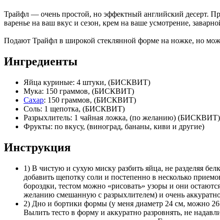
Трайфл — очень простой, но эффектный английский десерт. Про
варенье на ваш вкус и сезон, крем на ваше усмотрение, заварн
Подают Трайфл в широкой стеклянной форме на ножке, но можн
Ингредиенты
Яйца куриные: 4 штуки, (БИСКВИТ)
Мука: 150 граммов, (БИСКВИТ)
Сахар
: 150 граммов, (БИСКВИТ)
Соль: 1 щепотка, (БИСКВИТ)
Разрыхлитель: 1 чайная ложка, (по желанию) (БИСКВИТ)
Фрукты: по вкусу, (виноград, бананы, киви и другие)
Инструкция
1) В чистую и сухую миску разбить яйца, не разделяя бел
добавить щепотку соли и постепенно в несколько приемов
бороздки, тестом можно «рисовать» узоры и они остаются
желанию смешанную с разрыхлителем) и очень аккуратно и
2) Дно и бортики формы (у меня диаметр 24 см, можно 26 
Вылить тесто в форму и аккуратно разровнять, не надавл