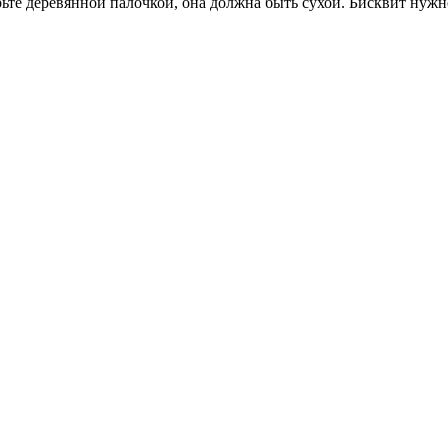
ерьте деревянной палочкой, она должна быть сухой. Бисквит нуж