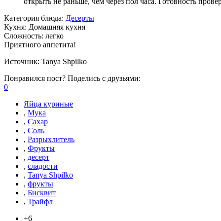
открыть не раньше, чем через пол часа. Готовность пров
Категория блюда:
Десерты
Кухня:
Домашняя кухня
Сложность:
легко
Приятного аппетита!
Источник:
Tanya Shpilko
Понравился пост? Поделись с друзьями:
0
Яйца куриные
,
Мука
,
Сахар
,
Соль
,
Разрыхлитель
,
Фрукты
,
десерт
,
сладости
,
Tanya Shpilko
,
фрукты
,
Бисквит
,
Трайфл
+6