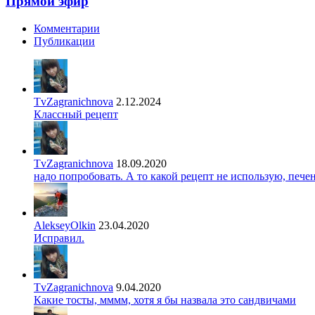
Прямой эфир
Комментарии
Публикации
TvZagranichnova
2.12.2024
Классный рецепт
TvZagranichnova
18.09.2020
надо попробовать. А то какой рецепт не использую, печ
AlekseyOlkin
23.04.2020
Исправил.
TvZagranichnova
9.04.2020
Какие тосты, мммм, хотя я бы назвала это сандвичами