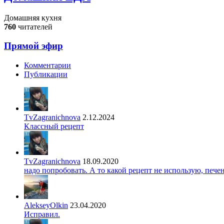
Домашняя кухня
760
читателей
Прямой эфир
Комментарии
Публикации
TvZagranichnova
2.12.2024
Классный рецепт
TvZagranichnova
18.09.2020
надо попробовать. А то какой рецепт не использую, печ
AlekseyOlkin
23.04.2020
Исправил.