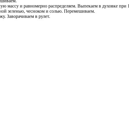
ешиваем.
ю массу и равномерно распределяем. Выпекаем в духовке при 1
ной зеленью, чесноком и солью. Перемешиваем.
у. Заворачиваем в рулет.