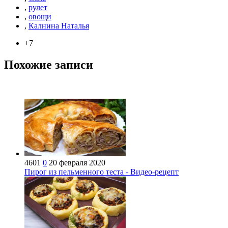
,
рулет
,
овощи
,
Калнина Наталья
+7
Похожие записи
4601
0
20 февраля 2020
Пирог из пельменного теста - Видео-рецепт