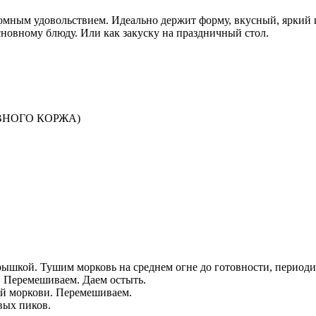
громным удовольствием. Идеально держит форму, вкусный, яркий
сновному блюду. Или как закуску на праздничный стол.
КОВНОГО КОРЖА)
рышкой. Тушим морковь на среднем огне до готовности, период
. Перемешиваем. Даем остыть.
ей моркови. Перемешиваем.
вых пиков.