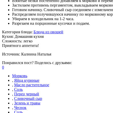
Взбитые белки постепенно добавляем к моркови и перем
Застилаем противень пергаментом, выкладываем морковну
Готовим начинку. Сливочный сыр соединяем с измельчен
Распределяем получившуюся начинку по морковному корж
Убираем в холодильник на 1-2 часа.
Разрезаем на порционные кусочки и подаем.
Категория блюда:
Блюда из овощей
Кухня:
Домашняя кухня
Сложность:
легко
Приятного аппетита!
Источник:
Калнина Наталья
Понравился пост? Поделись с друзьями:
0
Морковь
,
Яйца куриные
,
Масло растительное
,
Соль
,
Перец черный
,
Сливочный сыр
,
Зелень и травы
,
Чеснок
,
Соль