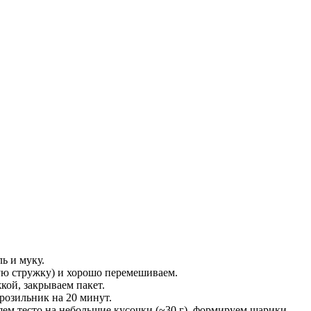
ь и муку.
ую стружку) и хорошо перемешиваем.
кой, закрываем пакет.
розильник на 20 минут.
яем тесто на небольшие кусочки (~30 г), формируем шарики.