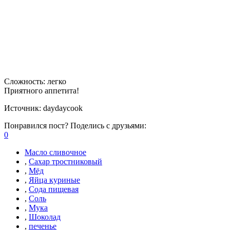
Сложность:
легко
Приятного аппетита!
Источник:
daydaycook
Понравился пост? Поделись с друзьями:
0
Масло сливочное
,
Сахар тростниковый
,
Мёд
,
Яйца куриные
,
Сода пищевая
,
Соль
,
Мука
,
Шоколад
,
печенье