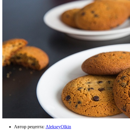
Автор рецепта:
AlekseyOlkin