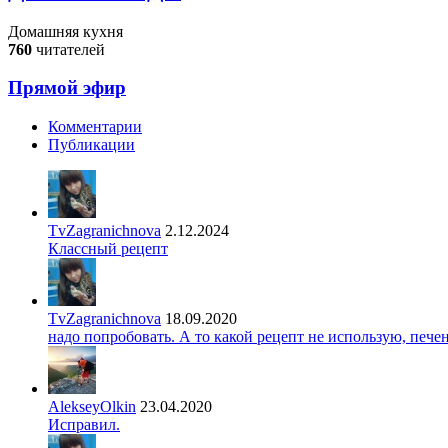
Домашняя кухня
760
читателей
Прямой эфир
Комментарии
Публикации
TvZagranichnova
2.12.2024
Классный рецепт
TvZagranichnova
18.09.2020
надо попробовать. А то какой рецепт не использую, печ
AlekseyOlkin
23.04.2020
Исправил.