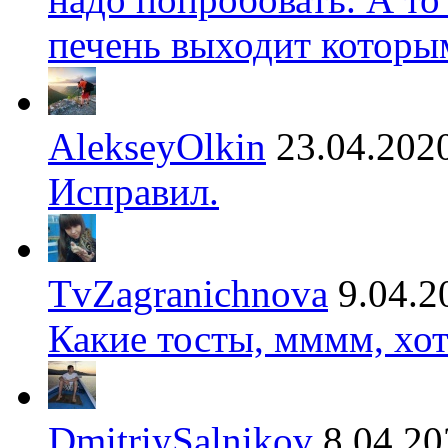
печень выходит которы
AlekseyOlkin
23.04.202
Исправил.
TvZagranichnova
9.04.2
Какие тосты, мммм, хот
DmitriySalnikov
8.04.20