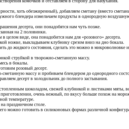
творения комочков и отставляем в сторону для набухания.
рности, хоть обезжиренный), добавляем сметану (вместо сметан
ужного блендера измельчаем продукты в однородную воздушную м
ашения десерта, они понадобятся нам чуть позже.
езанная на 2 половинки.
 в целом виде, она понадобится нам для «розового» десерта.
окой ножке, выкладываем клубнику срезом вниз на дно бокала.
ть до жидкого состояния, сделать это можно в микроволновке и
тонкой струйкой в творожно-сметанную массу.
есь в бокалы.
готовим розовый десерт.
-сметанную массу и пробиваем блендером до однородного состо
авляем десерт в холодильник до полного застывания.
стопленным шоколадом, свежей клубникой и листиками мяты, вс
 приготовлении, очень нежный, по вкусу больше похож на морож
тной температуре.
 на праздничном столе.
я его можно готовить в силиконовых формах различной конфигур