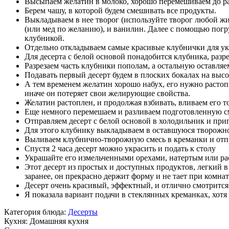
Высыпаем желатин в молоко, хорошо перемешиваем до рас
Берем чашу, в которой будем смешивать все продукты.
Выкладываем в нее творог (используйте творог любой жи
(или мед по желанию), и ванилин. Далее с помощью погр
клубникой.
Отдельно откладываем самые красивые клубнички для укр
Для десерта с белой основой понадобится клубника, разр
Разрезаем часть клубники пополам, а остальную оставляем
Подавать первый десерт будем в плоских бокалах на выс
А тем временем желатин хорошо набух, его нужно растопи
иначе он потеряет свои желирующие свойства.
Желатин растоплен, и продолжая взбивать, вливаем его 
Еще немного перемешаем и разливаем подготовленную см
Отправляем десерт с белой основой в холодильник и при
Для этого клубнику выкладываем в оставшуюся творожно
Выливаем клубнично-творожную смесь в креманки и отпр
Спустя 2 часа десерт можно украсить и подать к столу
Украшайте его измельченными орехами, натертым или ра
Этот десерт из простых и доступных продуктов, легкий в
заранее, он прекрасно держит форму и не тает при комна
Десерт очень красивый, эффектный, и отлично смотрится
Я показала вариант подачи в стеклянных креманках, хот
Категория блюда:
Десерты
Кухня:
Домашняя кухня