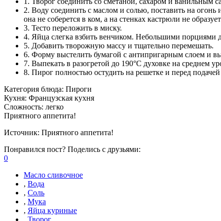
1. Творог соединить со сметаной, сахаром и ванильным с
2. Воду соединить с маслом и солью, поставить на огонь
она не соберется в ком, а на стенках кастрюли не образуе
3. Тесто переложить в миску.
4. Яйца слегка взбить венчиком. Небольшими порциями д
5. Добавить творожную массу и тщательно перемешать.
6. Форму выстелить бумагой с антипригарным слоем и вы
7. Выпекать в разогретой до 190°С духовке на среднем ур
8. Пирог полностью остудить на решетке и перед подачей
Категория блюда:
Пироги
Кухня:
Французская кухня
Сложность:
легко
Приятного аппетита!
Источник:
Приятного аппетита!
Понравился пост? Поделись с друзьями:
0
Масло сливочное
,
Вода
,
Соль
,
Мука
,
Яйца куриные
,
Творог