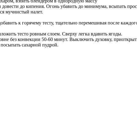
ахаром, взбить блендером в однородную массу
 и довести до кипения. Огонь убавить до минимума, всыпать про
тся мучнистый налет.
обавить к горячему тесту, тщательно перемешивая после каждог
ложить тесто ровным слоем. Сверху легка вдавить ягоды.
овне без конвекции 50-60 минут. Выключить духовку, приоткрыть
 посыпать сахарной пудрой.