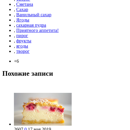
,
Сметана
,
Сахар
,
Ванильный сахар
,
Ягоды
,
сахарная пудра
,
Приятного аппетита!
,
пирог
,
фрукты
,
ягоды
,
творог
+6
Похожие записи
2607
0
17 мая 2019