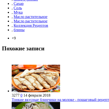
,
Сахар
,
Соль
,
Мука
,
Масло растительное
,
Масло растительное
,
Коллекция Рецептов
,
блины
+9
Похожие записи
3277
0
14 февраля 2018
Тонкие вкусные блинчики на молоке - пошаговый рецепт