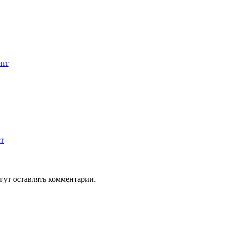
епт
пт
гут оставлять комментарии.