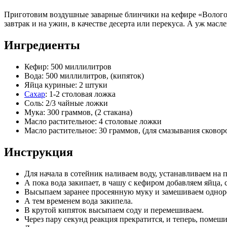
Приготовим воздушные заварные блинчики на кефире «Вологодс
завтрак и на ужин, в качестве десерта или перекуса. А уж масл
Ингредиенты
Кефир: 500 миллилитров
Вода: 500 миллилитров, (кипяток)
Яйца куриные: 2 штуки
Сахар
: 1-2 столовая ложка
Соль: 2/3 чайные ложки
Мука: 300 граммов, (2 стакана)
Масло растительное: 4 столовые ложки
Масло растительное: 30 граммов, (для смазывания сковор
Инструкция
Для начала в сотейник наливаем воду, устанавливаем на 
А пока вода закипает, в чашу с кефиром добавляем яйца,
Высыпаем заранее просеянную муку и замешиваем одноро
А тем временем вода закипела.
В крутой кипяток высыпаем соду и перемешиваем.
Через пару секунд реакция прекратится, и теперь, помеши