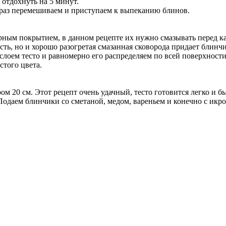
 отдохнуть на 5 минут.
е раз перемешиваем и приступаем к выпеканию блинов.
арным покрытием, в данном рецепте их нужно смазывать перед 
сть, но и хорошо разогретая смазанная сковорода придает блин
лоем тесто и равномерно его распределяем по всей поверхности
стого цвета.
ом 20 см. Этот рецепт очень удачный, тесто готовится легко и б
Подаем блинчики со сметаной, медом, вареньем и конечно с икр