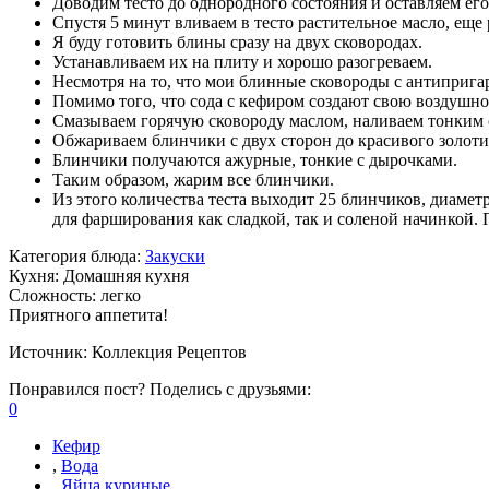
Доводим тесто до однородного состояния и оставляем его
Спустя 5 минут вливаем в тесто растительное масло, ещ
Я буду готовить блины сразу на двух сковородах.
Устанавливаем их на плиту и хорошо разогреваем.
Несмотря на то, что мои блинные сковороды с антиприг
Помимо того, что сода с кефиром создают свою воздушно
Смазываем горячую сковороду маслом, наливаем тонким с
Обжариваем блинчики с двух сторон до красивого золоти
Блинчики получаются ажурные, тонкие с дырочками.
Таким образом, жарим все блинчики.
Из этого количества теста выходит 25 блинчиков, диаметр
для фарширования как сладкой, так и соленой начинкой. 
Категория блюда:
Закуски
Кухня:
Домашняя кухня
Сложность:
легко
Приятного аппетита!
Источник:
Коллекция Рецептов
Понравился пост? Поделись с друзьями:
0
Кефир
,
Вода
,
Яйца куриные