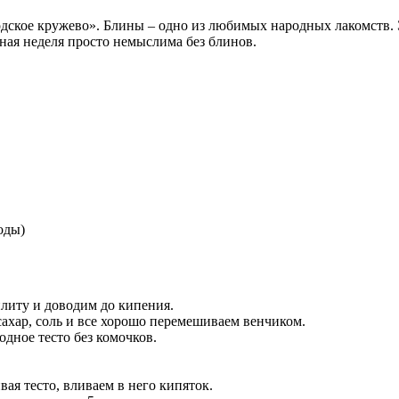
кое кружево». Блины – одно из любимых народных лакомств. Эт
еная неделя просто немыслима без блинов.
оды)
плиту и доводим до кипения.
 сахар, соль и все хорошо перемешиваем венчиком.
дное тесто без комочков.
вая тесто, вливаем в него кипяток.