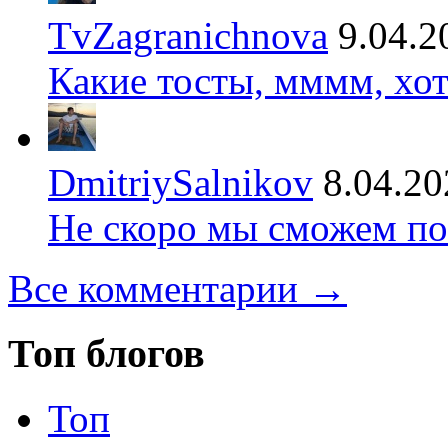
TvZagranichnova
9.04.2
Какие тосты, мммм, хот
DmitriySalnikov
8.04.20
Не скоро мы сможем по
Все комментарии →
Топ блогов
Топ