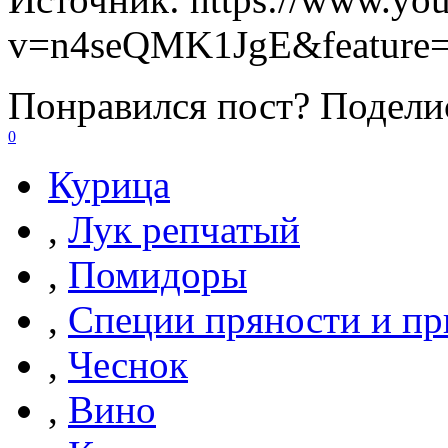
v=n4seQMK1JgE&feature=
Понравился пост? Поделис
0
Курица
,
Лук репчатый
,
Помидоры
,
Специи пряности и п
,
Чеснок
,
Вино