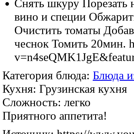
Снять шкуру Порезать 
вино и специи Обжарит
Очистить томаты Добави
чеснок Томить 20мин. h
v=n4seQMK1JgE&featur
Категория блюда:
Блюда и
Кухня:
Грузинская кухня
Сложность:
легко
Приятного аппетита!
Источник:
https://www.yo