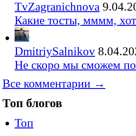
TvZagranichnova
9.04.2
Какие тосты, мммм, хот
DmitriySalnikov
8.04.20
Не скоро мы сможем по
Все комментарии →
Топ блогов
Топ