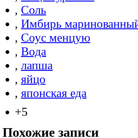
,
Соль
,
Имбирь маринованный
,
Cоус менцую
,
Вода
,
лапша
,
яйцо
,
японская еда
+5
Похожие записи