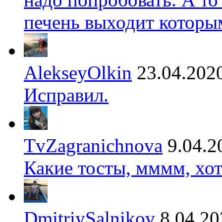
печень выходит которы
AlekseyOlkin
23.04.202
Исправил.
TvZagranichnova
9.04.2
Какие тосты, мммм, хот
DmitriySalnikov
8.04.20