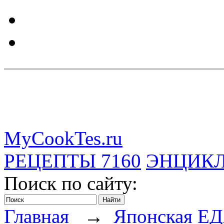
MyCookTes.ru
РЕЦЕПТЫ
7160
ЭНЦИК
Поиск по сайту:
Главная
→
Японская Е