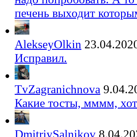
печень выходит которы
AlekseyOlkin
23.04.202
Исправил.
TvZagranichnova
9.04.2
Какие тосты, мммм, хот
DmitriySalnikov
8.04.20