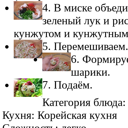
4. В миске объед
зеленый лук и ри
кунжутом и кунжутным
5. Перемешиваем
6. Формиру
шарики.
7. Подаём.
Категория блюда
Кухня:
Корейская кухня
Сложность:
легко