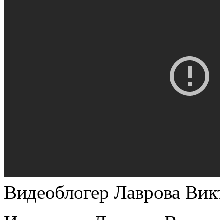
Видеоблогер Лаврова Вик