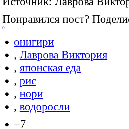
Источник:
Лаврова Викто
Понравился пост? Поделис
0
онигири
,
Лаврова Виктория
,
японская еда
,
рис
,
нори
,
водоросли
+7