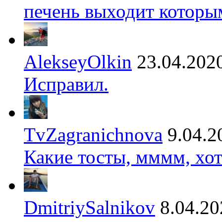
печень выходит которы
AlekseyOlkin
23.04.202
Исправил.
TvZagranichnova
9.04.2
Какие тосты, мммм, хот
DmitriySalnikov
8.04.20