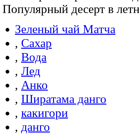
Популярный десерт в летн
Зеленый чай Матча
,
Сахар
,
Вода
,
Лед
,
Анко
,
Ширатама данго
,
какигори
,
данго