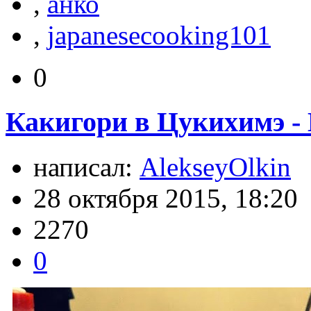
,
анко
,
japanesecooking101
0
Какигори в Цукихимэ -
написал:
AlekseyOlkin
28 октября 2015, 18:20
2270
0