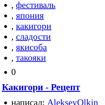
,
фестиваль
,
япония
,
какигори
,
сладости
,
якисоба
,
такояки
0
Какигори - Рецепт
написал:
AlekseyOlkin