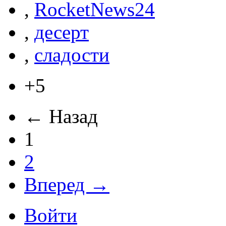
,
RocketNews24
,
десерт
,
сладости
+5
← Назад
1
2
Вперед →
Войти