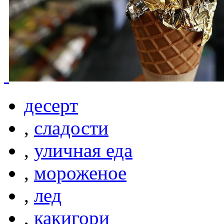
десерт
,
сладости
,
уличная еда
,
мороженое
,
лед
,
какигори