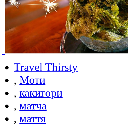
Travel Thirsty
,
Моти
,
какигори
,
матча
,
маття