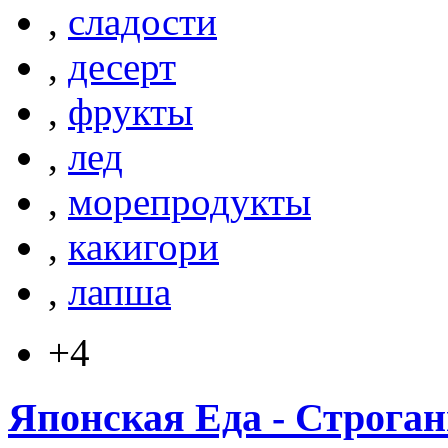
,
сладости
,
десерт
,
фрукты
,
лед
,
морепродукты
,
какигори
,
лапша
+4
Японская Еда - Строга