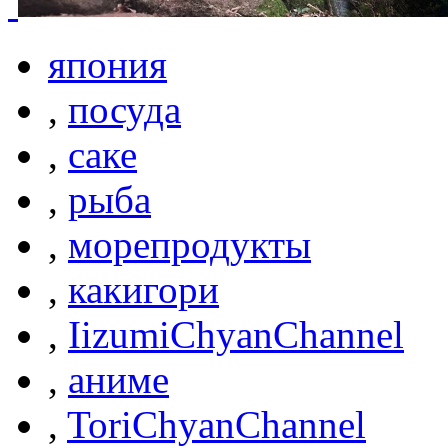
япония
,
посуда
,
саке
,
рыба
,
морепродукты
,
какигори
,
IizumiChyanChannel
,
аниме
,
ToriChyanChannel