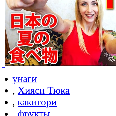
унаги
,
Хияси Тюка
,
какигори
,
фрукты