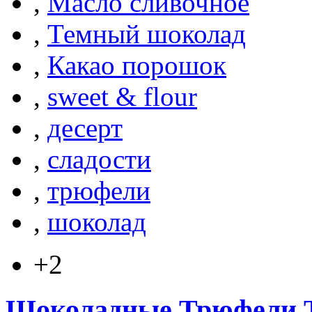
,
Масло сливочное
,
Темный шоколад
,
Какао порошок
,
sweet & flour
,
десерт
,
сладости
,
трюфели
,
шоколад
+2
Шоколадные Трюфели Т