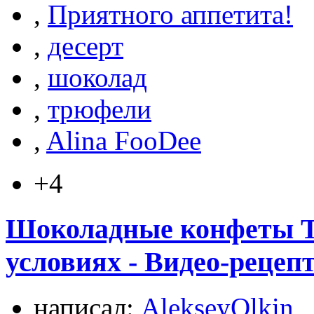
,
Приятного аппетита!
,
десерт
,
шоколад
,
трюфели
,
Alina FooDee
+4
Шоколадные конфеты 
условиях - Видео-рецеп
написал:
AlekseyOlkin