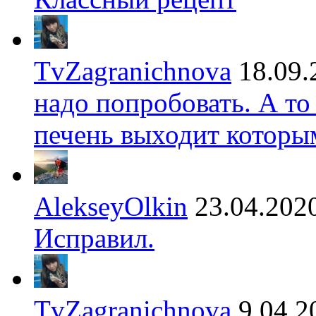
TvZagranichnova
18.09.
надо попробовать. А то
печень выходит которы
AlekseyOlkin
23.04.202
Исправил.
TvZagranichnova
9.04.2