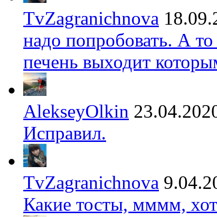
TvZagranichnova
18.09.
надо попробовать. А то
печень выходит которы
AlekseyOlkin
23.04.202
Исправил.
TvZagranichnova
9.04.2
Какие тосты, мммм, хот