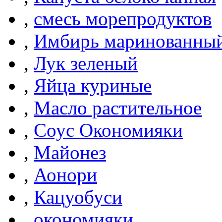
,
смесь морепродуктов
,
Имбирь маринованный
,
Лук зеленый
,
Яйца куриные
,
Масло растительное
,
Соус Окономияки
,
Майонез
,
Аонори
,
Кацуобуси
,
окономияки