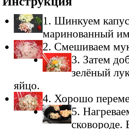
Инструкция
1. Шинкуем капус
маринованный им
2. Смешиваем мук
3. Затем до
зелёный лу
яйцо.
4. Хорошо перем
5. Нагревае
сковороде. 