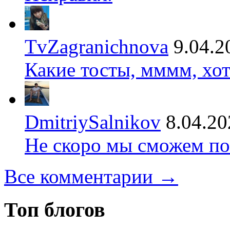
TvZagranichnova
9.04.2
Какие тосты, мммм, хот
DmitriySalnikov
8.04.20
Не скоро мы сможем по
Все комментарии →
Топ блогов