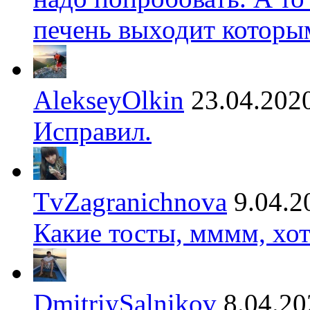
печень выходит которы
AlekseyOlkin
23.04.202
Исправил.
TvZagranichnova
9.04.2
Какие тосты, мммм, хот
DmitriySalnikov
8.04.20