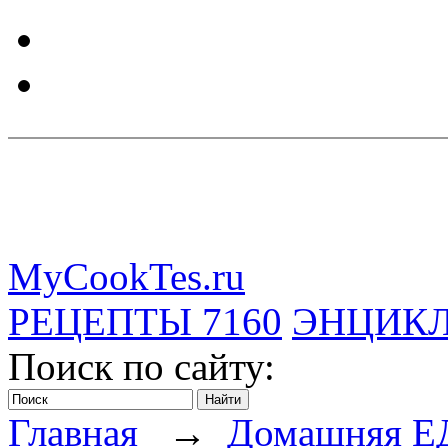
MyCookTes.ru
РЕЦЕПТЫ
7160
ЭНЦИК
Поиск по сайту:
Главная
→
Домашняя Е