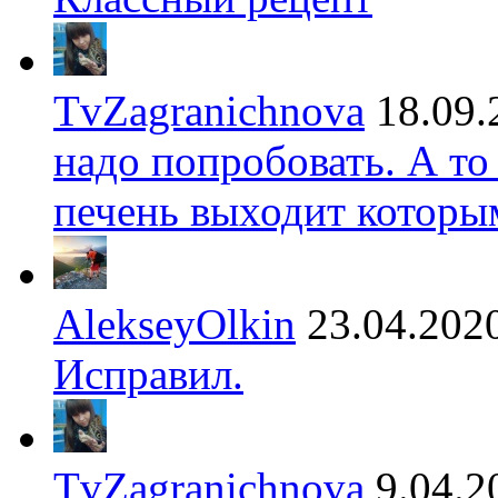
TvZagranichnova
18.09.
надо попробовать. А то
печень выходит которы
AlekseyOlkin
23.04.202
Исправил.
TvZagranichnova
9.04.2