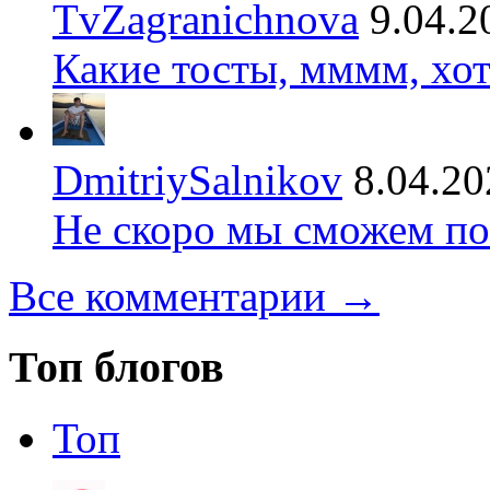
TvZagranichnova
9.04.2
Какие тосты, мммм, хот
DmitriySalnikov
8.04.20
Не скоро мы сможем по
Все комментарии →
Топ блогов
Топ