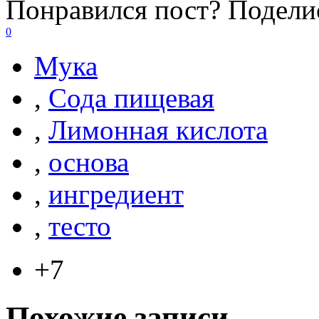
Понравился пост? Поделис
0
Мука
,
Сода пищевая
,
Лимонная кислота
,
основа
,
ингредиент
,
тесто
+7
Похожие записи