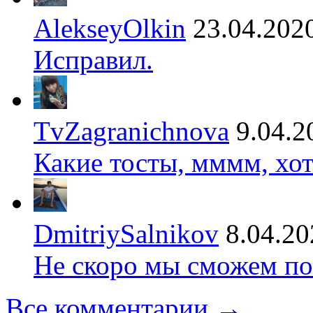
AlekseyOlkin
23.04.202
Исправил.
TvZagranichnova
9.04.2
Какие тосты, мммм, хот
DmitriySalnikov
8.04.20
Не скоро мы сможем по
Все комментарии →