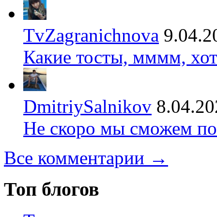
TvZagranichnova
9.04.2
Какие тосты, мммм, хот
DmitriySalnikov
8.04.20
Не скоро мы сможем по
Все комментарии →
Топ блогов