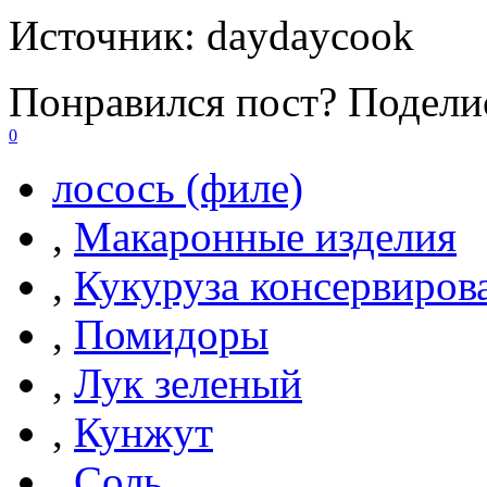
Источник:
daydaycook
Понравился пост? Поделис
0
лосось (филе)
,
Макаронные изделия
,
Кукуруза консервиров
,
Помидоры
,
Лук зеленый
,
Кунжут
,
Соль