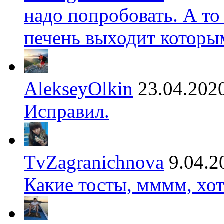
надо попробовать. А то
печень выходит которы
AlekseyOlkin
23.04.202
Исправил.
TvZagranichnova
9.04.2
Какие тосты, мммм, хот