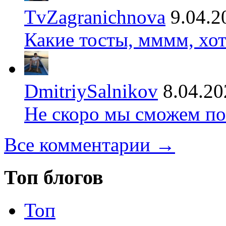
TvZagranichnova
9.04.2
Какие тосты, мммм, хот
DmitriySalnikov
8.04.20
Не скоро мы сможем по
Все комментарии →
Топ блогов
Топ