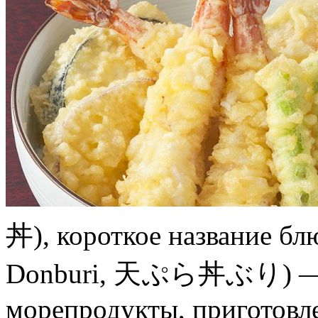
丼), короткое название б
Donburi, 天ぷら丼ぶり) — х
морепродукты, приготовле