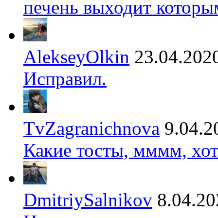
печень выходит которы
AlekseyOlkin
23.04.202
Исправил.
TvZagranichnova
9.04.2
Какие тосты, мммм, хот
DmitriySalnikov
8.04.20