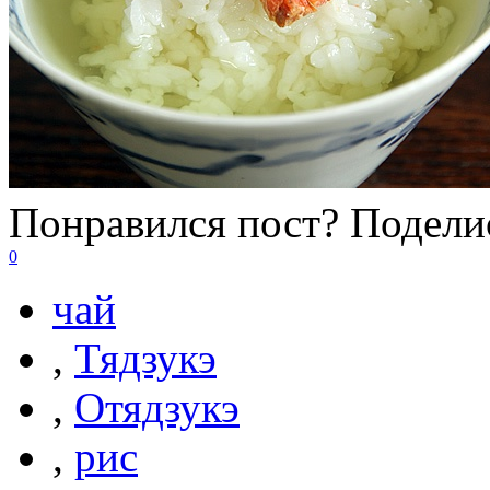
Понравился пост? Поделис
0
чай
,
Тядзукэ
,
Отядзукэ
,
рис