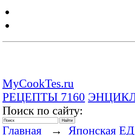
MyCookTes.ru
РЕЦЕПТЫ
7160
ЭНЦИК
Поиск по сайту:
Главная
→
Японская Е