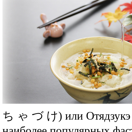
ち ゃ づ け) или Отядзукэ
наиболее популярных фас