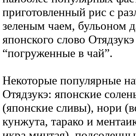
приготовленный рис с ра
зеленым чаем, бульоном д
японского слово Отядзукэ
“погруженные в чай”.
Некоторые популярные на
Отядзукэ: японские солен
(японские сливы), нори (в
кунжута, тарако и ментаи
икра минтая), подсоленны