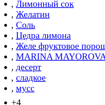
,
Лимонный сок
,
Желатин
,
Соль
,
Цедра лимона
,
Желе фруктовое поро
,
MARINA MAYOROVA 
,
десерт
,
сладкое
,
мусс
+4