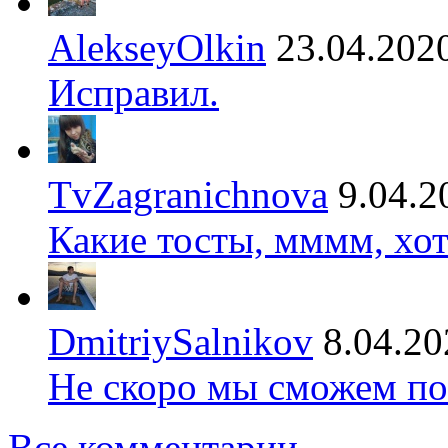
AlekseyOlkin
23.04.202
Исправил.
TvZagranichnova
9.04.2
Какие тосты, мммм, хот
DmitriySalnikov
8.04.20
Не скоро мы сможем по
Все комментарии →