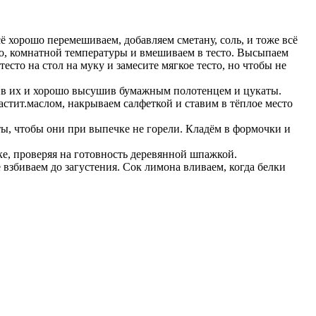
сё хорошо перемешиваем, добавляем сметану, соль, и тоже всё
сло, комнатной температуры и вмешиваем в тесто. Высыпаем
есто на стол на муку и замесите мягкое тесто, но чтобы не
чив их и хорошо высушив бумажным полотенцем и цукаты.
растит.маслом, накрываем салфеткой и ставим в тёплое место
ты, чтобы они при выпечке не горели. Кладём в формочки и
вке, проверяя на готовность деревянной шпажкой.
е взбиваем до загустения. Сок лимона вливаем, когда белки