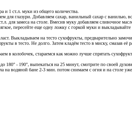
ра и 1 ст.л. муки из общего количества.
ем для глазури. Добавляем сахар, ванильный сахар с ванилью, в
ст.л. для замеса на столе. Вмесив муку добавляем сливочное ма
мягкое, пересейте еще одну ложку с горкой муки и выкладывайте т
 пласт. Выкладываем на тесто сухофрукты, предварительно замо
кты в тесто. Не долго. Затем кладём тесто в миску, смазав её 
аем в колобочек, стараемся как можно лучше спрятать сухофрук
о 180° - 190°, выпекаться на 25 минут, смотрите по своей духо
ла на водяной бане 2-3 мин. потом снимаем с огня и на столе уж