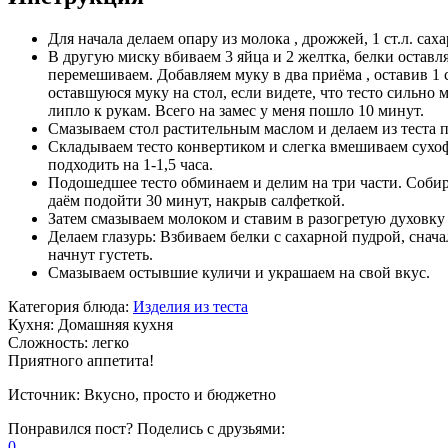
Для начала делаем опару из молока , дрожжей, 1 ст.л. саха
В другую миску вбиваем 3 яйца и 2 желтка, белки оставля
перемешиваем. Добавляем муку в два приёма , оставив 1 
оставшуюся муку на стол, если видете, что тесто сильно 
липло к рукам. Всего на замес у меня пошло 10 минут.
Смазываем стол растительным маслом и делаем из теста
Складываем тесто конвертиком и слегка вмешиваем сухофру
подходить на 1-1,5 часа.
Подошедшее тесто обминаем и делим на три части. Собир
даём подойти 30 минут, накрыв салфеткой.
Затем смазываем молоком и ставим в разогретую духовку д
Делаем глазурь: Взбиваем белки с сахарной пудрой, снача
начнут густеть.
Смазываем остывшие куличи и украшаем на свой вкус.
Категория блюда:
Изделия из теста
Кухня:
Домашняя кухня
Сложность:
легко
Приятного аппетита!
Источник:
Вкусно, просто и бюджетно
Понравился пост? Поделись с друзьями:
0