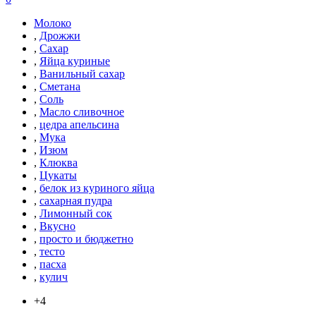
Молоко
,
Дрожжи
,
Сахар
,
Яйца куриные
,
Ванильный сахар
,
Сметана
,
Соль
,
Масло сливочное
,
цедра апельсина
,
Мука
,
Изюм
,
Клюква
,
Цукаты
,
белок из куриного яйца
,
сахарная пудра
,
Лимонный сок
,
Вкусно
,
просто и бюджетно
,
тесто
,
пасха
,
кулич
+4