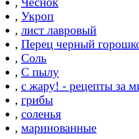
,
Чеснок
,
Укроп
,
лист лавровый
,
Перец черный горошк
,
Соль
,
С пылу
,
с жару! - рецепты за 
,
грибы
,
соленья
,
маринованные