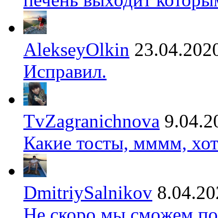
AlekseyOlkin
23.04.202
Исправил.
TvZagranichnova
9.04.2
Какие тосты, мммм, хот
DmitriySalnikov
8.04.20
Не скоро мы сможем по