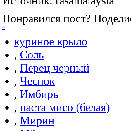
Источник:
rasamalaysia
Понравился пост? Поделис
0
куриное крыло
,
Соль
,
Перец черный
,
Чеснок
,
Имбирь
,
паста мисо (белая)
,
Мирин