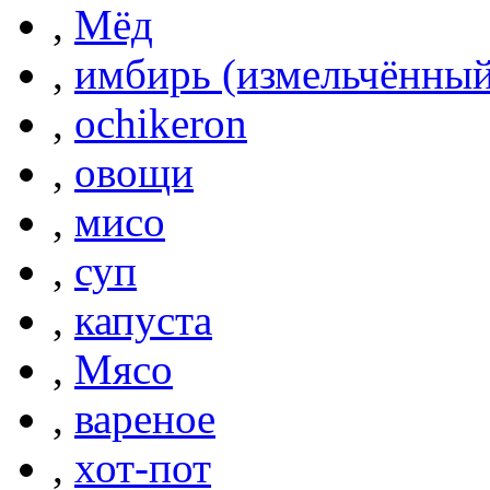
,
Мёд
,
имбирь (измельчённый
,
ochikeron
,
овощи
,
мисо
,
суп
,
капуста
,
Мясо
,
вареное
,
хот-пот