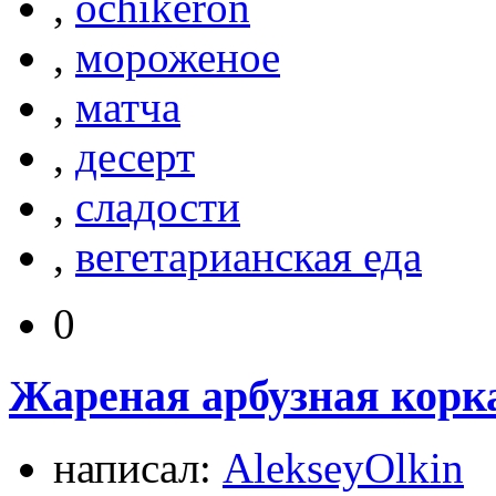
,
ochikeron
,
мороженое
,
матча
,
десерт
,
сладости
,
вегетарианская еда
0
Жареная арбузная корка
написал:
AlekseyOlkin