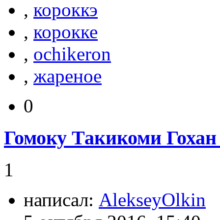
,
короккэ
,
корокке
,
ochikeron
,
жареное
0
Гомоку Такикоми Гохан 
1
написал:
AlekseyOlkin