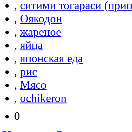
,
ситими тогараси (прип
,
Оякодон
,
жареное
,
яйца
,
японская еда
,
рис
,
Мясо
,
ochikeron
0