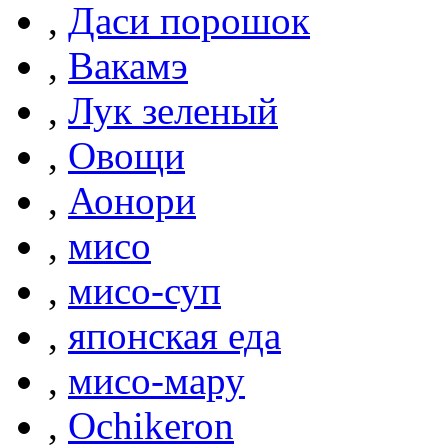
,
Даси порошок
,
Вакамэ
,
Лук зеленый
,
Овощи
,
Аонори
,
мисо
,
мисо-суп
,
японская еда
,
мисо-мару
,
Ochikeron