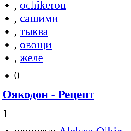
,
ochikeron
,
сашими
,
тыква
,
овощи
,
желе
0
Оякодон - Рецепт
1