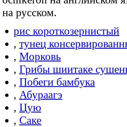
на русском.
рис короткозернистый
,
тунец консервирован
,
Морковь
,
Грибы шиитаке сушен
,
Побеги бамбука
,
Абураагэ
,
Цую
,
Саке