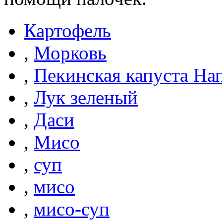
Картофель
,
Морковь
,
Пекинская капуста Нап
,
Лук зеленый
,
Даси
,
Мисо
,
суп
,
мисо
,
мисо-суп