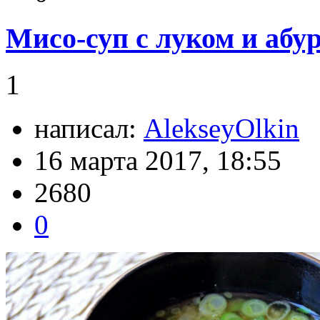
Мисо-суп с луком и абур
1
написал:
AlekseyOlkin
16 марта 2017, 18:55
2680
0