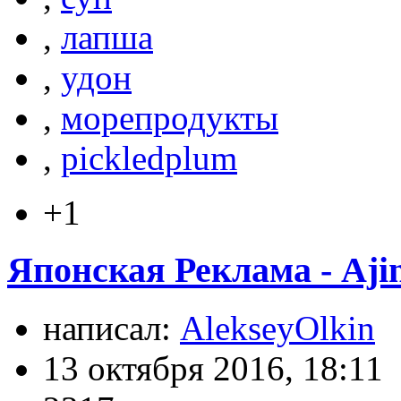
,
лапша
,
удон
,
морепродукты
,
pickledplum
+1
Японская Реклама - Aji
написал:
AlekseyOlkin
13 октября 2016, 18:11