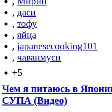
,
Мирин
,
даси
,
тофу
,
яйца
,
japanesecooking101
,
чаванмуси
+5
Чем я питаюсь в Япон
СУПА (Видео)