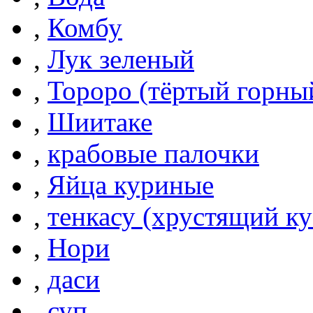
,
Комбу
,
Лук зеленый
,
Тороро (тёртый горны
,
Шиитаке
,
крабовые палочки
,
Яйца куриные
,
тенкасу (хрустящий ку
,
Нори
,
даси
,
суп