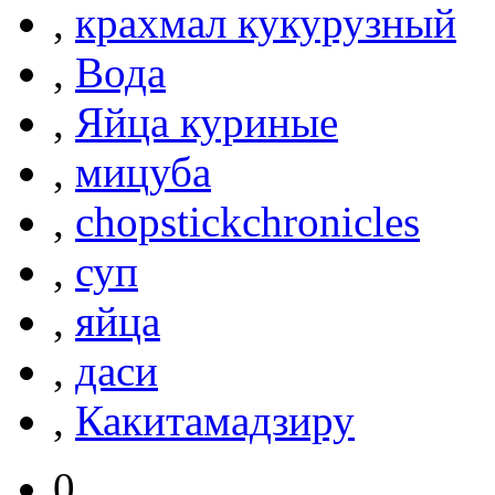
,
крахмал кукурузный
,
Вода
,
Яйца куриные
,
мицуба
,
chopstickchronicles
,
суп
,
яйца
,
даси
,
Какитамадзиру
0