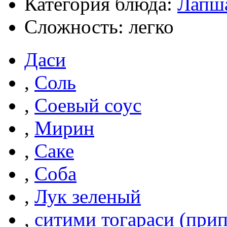
Категория блюда:
Лапш
Сложность: легко
Даси
,
Соль
,
Соевый соус
,
Мирин
,
Саке
,
Соба
,
Лук зеленый
,
ситими тогараси (прип