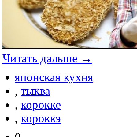
Читать дальше →
японская кухня
,
тыква
,
корокке
,
короккэ
0