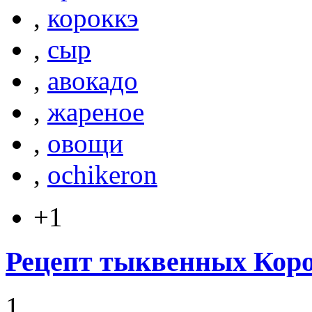
,
короккэ
,
сыр
,
авокадо
,
жареное
,
овощи
,
ochikeron
+1
Рецепт тыквенных Кор
1