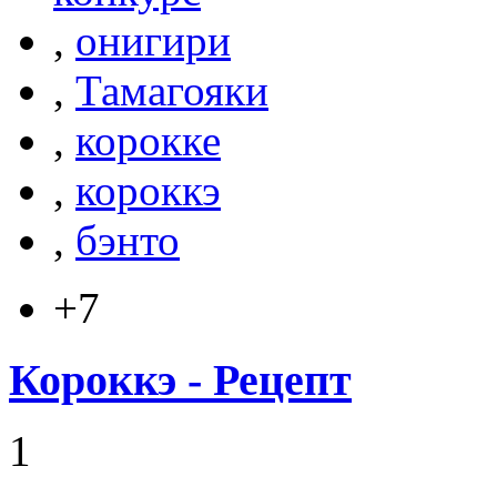
,
онигири
,
Тамагояки
,
корокке
,
короккэ
,
бэнто
+7
Короккэ - Рецепт
1