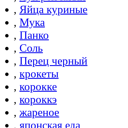
,
Яйца куриные
,
Мука
,
Панко
,
Соль
,
Перец черный
,
крокеты
,
корокке
,
короккэ
,
жареное
,
японская еда