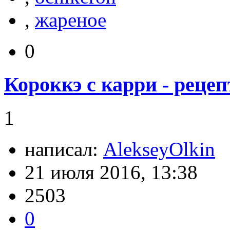
,
жареное
0
Короккэ с карри - рецеп
1
написал:
AlekseyOlkin
21 июля 2016, 13:38
2503
0