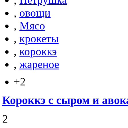
,
овощи
,
Мясо
,
крокеты
,
короккэ
,
жареное
+2
Короккэ с сыром и авок
2