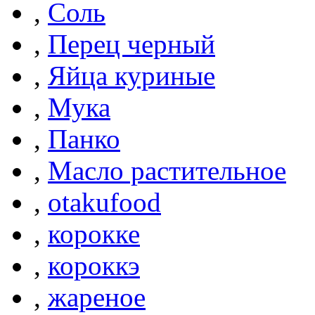
,
Соль
,
Перец черный
,
Яйца куриные
,
Мука
,
Панко
,
Масло растительное
,
otakufood
,
корокке
,
короккэ
,
жареное