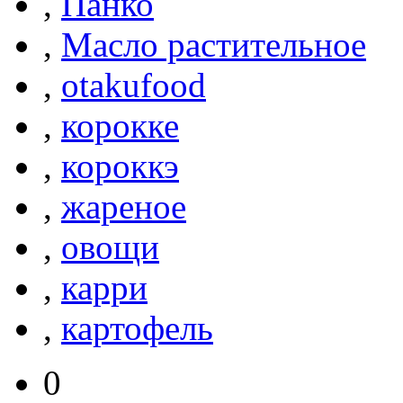
,
Панко
,
Масло растительное
,
otakufood
,
корокке
,
короккэ
,
жареное
,
овощи
,
карри
,
картофель
0