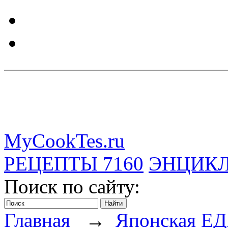
MyCookTes.ru
РЕЦЕПТЫ
7160
ЭНЦИК
Поиск по сайту:
Главная
→
Японская Е