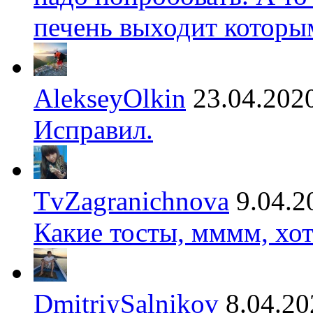
печень выходит которы
AlekseyOlkin
23.04.202
Исправил.
TvZagranichnova
9.04.2
Какие тосты, мммм, хот
DmitriySalnikov
8.04.20