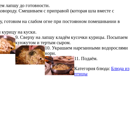
ем лапшу до готовности.
овороду. Смешиваем с приправой (которая шла вместе с
зу, готовим на слабом огне при постоянном помешивании в
м курицу на куски.
9. Сверху на лапшу кладём кусочки курицы. Посыпаем
кунжутом и тертым сыром.
10. Украшаем нарезанными водорослями
нори.
11. Подаём.
Категория блюда:
Блюда из
птицы