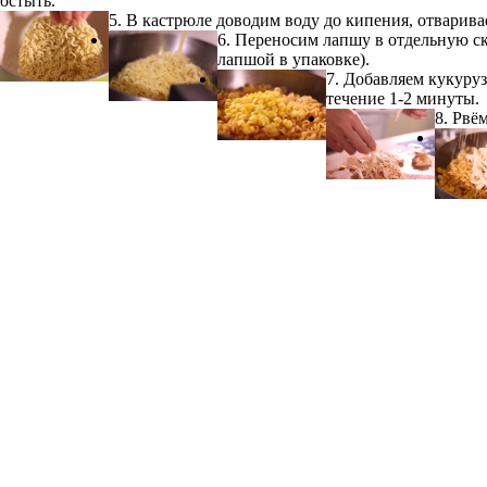
остыть.
5. В кастрюле доводим воду до кипения, отварива
6. Переносим лапшу в отдельную ск
лапшой в упаковке).
7. Добавляем кукуру
течение 1-2 минуты.
8. Рвё