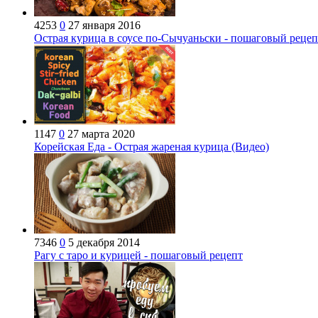
4253
0
27 января 2016
Острая курица в соусе по-Сычуаньски - пошаговый рецеп
1147
0
27 марта 2020
Корейская Еда - Острая жареная курица (Видео)
7346
0
5 декабря 2014
Рагу с таро и курицей - пошаговый рецепт