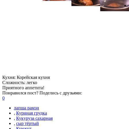
Кухня:
Корейская кухня
Сложность:
легко
Приятного аппетита!
Понравился пост? Поделись с друзьями:
0
лапша рамэн
,
Куриная грудка
,
Кукуруза сахарная
,
сыр тёртый
,
Кунжут