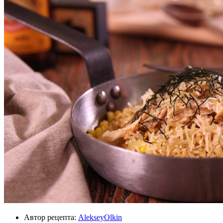
Автор рецепта:
AlekseyOlkin