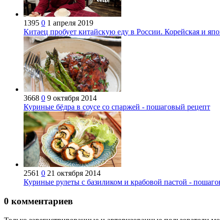
1395
0
1 апреля 2019
Китаец пробует китайскую еду в России. Корейская и япо
3668
0
9 октября 2014
Куриные бёдра в соусе со спаржей - пошаговый рецепт
2561
0
21 октября 2014
Куриные рулеты с базиликом и крабовой пастой - пошаг
0
комментариев