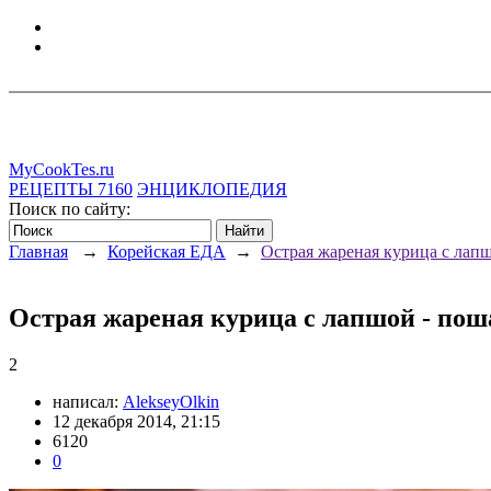
MyCookTes.ru
РЕЦЕПТЫ
7160
ЭНЦИКЛОПЕДИЯ
Поиск по сайту:
Главная
→
Корейская ЕДА
→
Острая жареная курица с лап
Острая жареная курица с лапшой - пош
2
написал:
AlekseyOlkin
12 декабря 2014, 21:15
6120
0