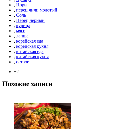
,
Нори
,
перец чили молотый
,
Соль
,
Перец черный
,
курица
,
мясо
,
лапша
,
корейская еда
,
корейская кухня
,
китайская еда
,
китайская кухня
,
острое
+2
Похожие записи