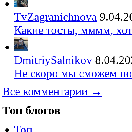
TvZagranichnova
9.04.2
Какие тосты, мммм, хот
DmitriySalnikov
8.04.20
Не скоро мы сможем по
Все комментарии →
Топ блогов
Топ