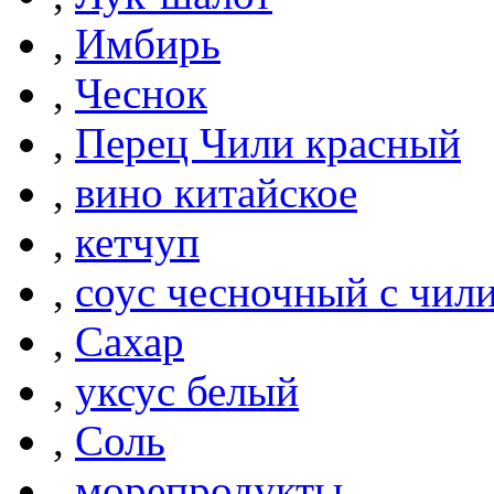
,
Имбирь
,
Чеснок
,
Перец Чили красный
,
вино китайское
,
кетчуп
,
соус чесночный с чил
,
Сахар
,
уксус белый
,
Соль
,
морепродукты