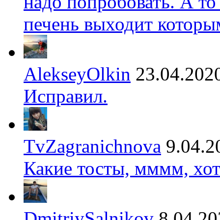
надо попробовать. А то
печень выходит которы
AlekseyOlkin
23.04.202
Исправил.
TvZagranichnova
9.04.2
Какие тосты, мммм, хот
DmitriySalnikov
8.04.20