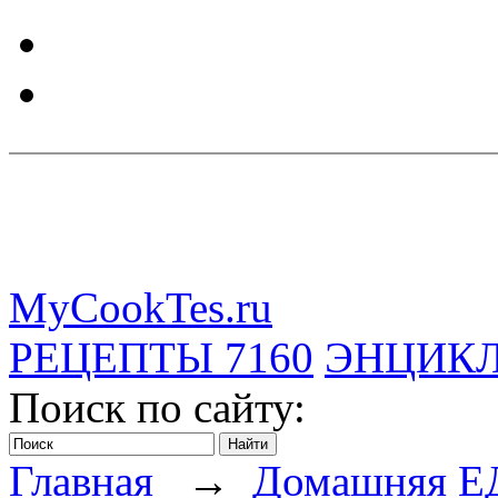
MyCookTes.ru
РЕЦЕПТЫ
7160
ЭНЦИК
Поиск по сайту:
Главная
→
Домашняя Е