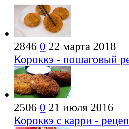
2846
0
22 марта 2018
Короккэ - пошаговый р
2506
0
21 июля 2016
Короккэ с карри - рецеп