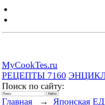
MyCookTes.ru
РЕЦЕПТЫ
7160
ЭНЦИК
Поиск по сайту:
Главная
→
Японская Е