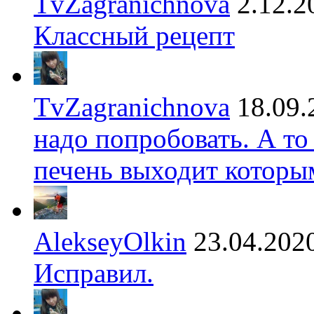
TvZagranichnova
2.12.2
Классный рецепт
TvZagranichnova
18.09.
надо попробовать. А то
печень выходит которы
AlekseyOlkin
23.04.202
Исправил.