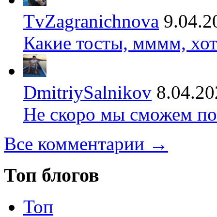
TvZagranichnova
9.04.2
Какие тосты, мммм, хот
DmitriySalnikov
8.04.20
Не скоро мы сможем по
Все комментарии →
Топ блогов
Топ