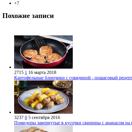
+7
Похожие записи
2715
1
16 марта 2018
Картофельные блинчики с говядиной - пошаговый рецеп
3237
0
5 сентября 2016
Помидоры завернутые в кусочки свинины с ананасом на 