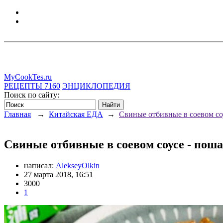
MyCookTes.ru
РЕЦЕПТЫ
7160
ЭНЦИКЛОПЕДИЯ
Поиск по сайту:
Главная
→
Китайская ЕДА
→
Свиные отбивные в соевом со
Свиные отбивные в соевом соусе - пош
написал:
AlekseyOlkin
27 марта 2018, 16:51
3000
1