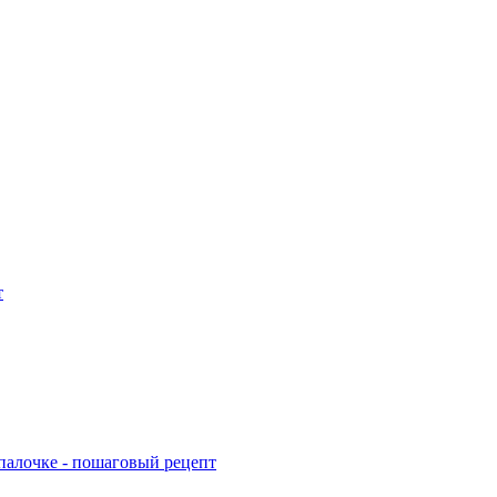
т
палочке - пошаговый рецепт