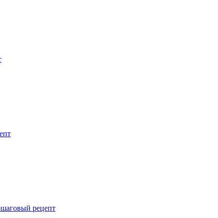
т
епт
ошаговый рецепт