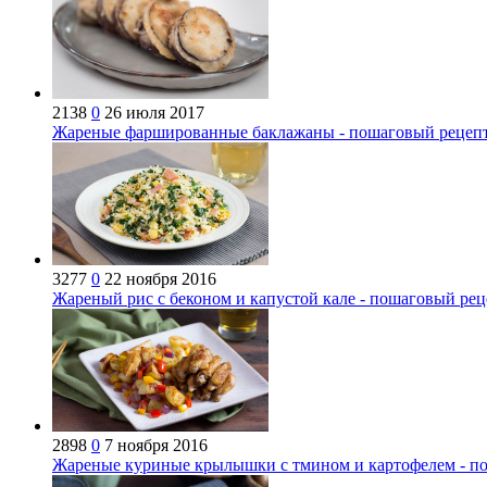
2138
0
26 июля 2017
Жареные фаршированные баклажаны - пошаговый рецеп
3277
0
22 ноября 2016
Жареный рис с беконом и капустой кале - пошаговый рец
2898
0
7 ноября 2016
Жареные куриные крылышки с тмином и картофелем - п