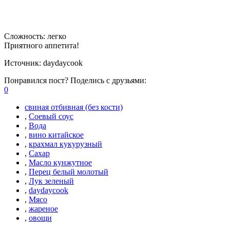
Сложность:
легко
Приятного аппетита!
Источник:
daydaycook
Понравился пост? Поделись с друзьями:
0
свиная отбивная (без кости)
,
Соевый соус
,
Вода
,
вино китайское
,
крахмал кукурузный
,
Сахар
,
Масло кунжутное
,
Перец белый молотый
,
Лук зеленый
,
daydaycook
,
Мясо
,
жареное
,
овощи