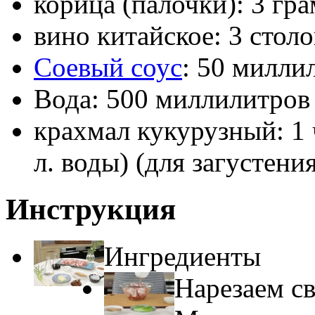
корица (палочки): 3 гр
вино китайское: 3 стол
Соевый соус
: 50 милли
Вода: 500 миллилитров
крахмал кукурузный: 1 ч
л. воды) (для загустени
Инструкция
Ингредиенты
Нарезаем с