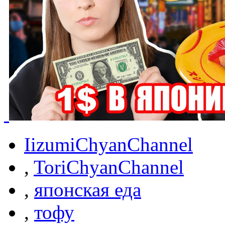
IizumiChyanChannel
,
ToriChyanChannel
,
японская еда
,
тофу