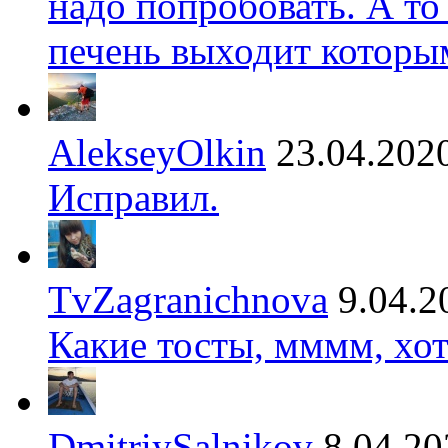
надо попробовать. А то
печень выходит которы
AlekseyOlkin
23.04.202
Исправил.
TvZagranichnova
9.04.2
Какие тосты, мммм, хот
DmitriySalnikov
8.04.20