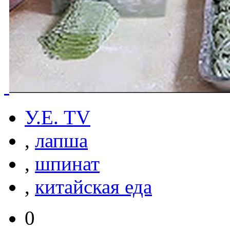
У.Е. TV
,
лапша
,
шпинат
,
китайская еда
0