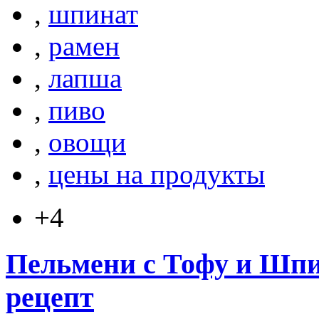
,
шпинат
,
рамен
,
лапша
,
пиво
,
овощи
,
цены на продукты
+4
Пельмени с Тофу и Шп
рецепт