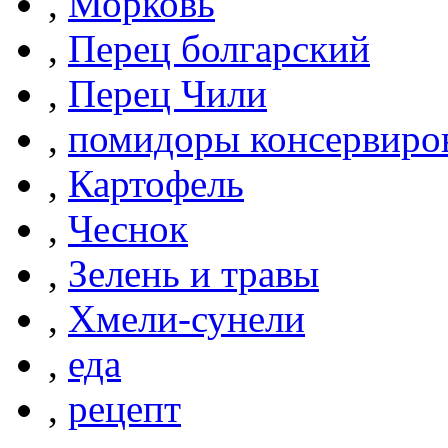
,
Морковь
,
Перец болгарский
,
Перец Чили
,
помидоры консервиро
,
Картофель
,
Чеснок
,
Зелень и травы
,
Хмели-сунели
,
еда
,
рецепт