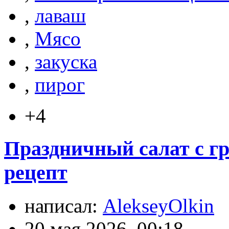
,
лаваш
,
Мясо
,
закуска
,
пирог
+4
Праздничный салат с гр
рецепт
написал:
AlekseyOlkin
20 мая 2026, 00:18