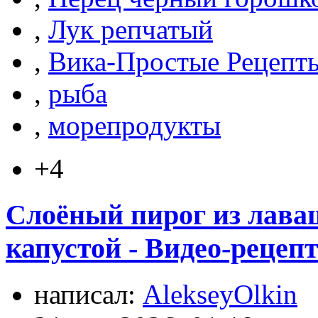
,
Лук репчатый
,
Вика-Простые Рецепт
,
рыба
,
морепродукты
+4
Слоёный пирог из лава
капустой - Видео-рецеп
написал:
AlekseyOlkin