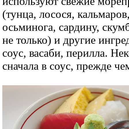
используют свежие мореп
(тунца, лосося, кальмаров
осьминога, сардину, скум
не только) и другие ингре
соус, васаби, перилла. Н
сначала в соус, прежде че