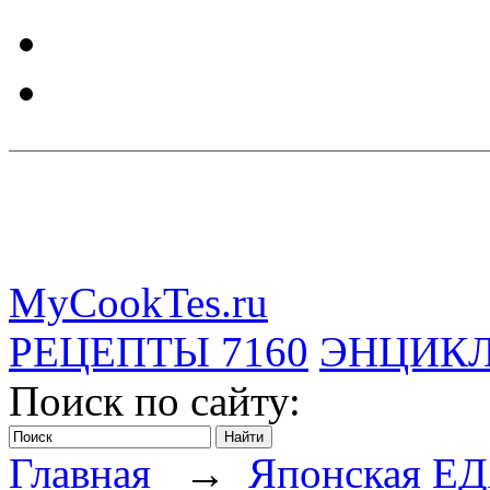
MyCookTes.ru
РЕЦЕПТЫ
7160
ЭНЦИК
Поиск по сайту:
Главная
→
Японская Е