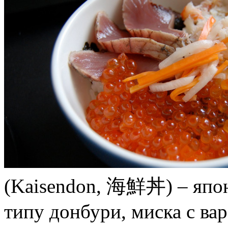
(Kaisendon, 海鮮丼) – япон
типу донбури, миска с ва