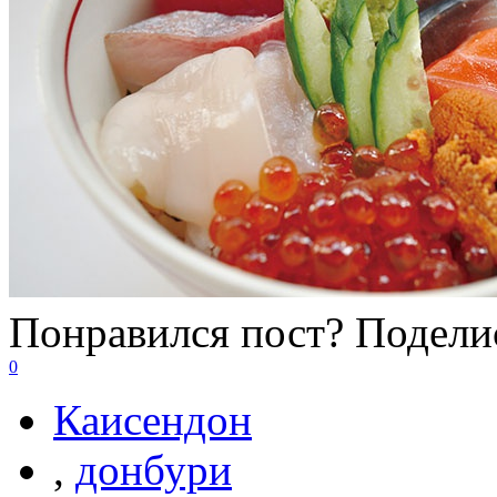
Понравился пост? Поделис
0
Каисендон
,
донбури