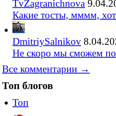
TvZagranichnova
9.04.2
Какие тосты, мммм, хот
DmitriySalnikov
8.04.20
Не скоро мы сможем по
Все комментарии →
Топ блогов
Топ